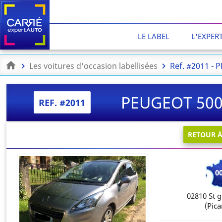
LE LABEL
L'EXPER
Les voitures d'occasion labellisées
Ref. #2011 -
PEUGEOT 5008
REF. #2011
RETOUR 
0
02810
St 
(Pica