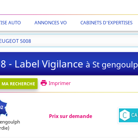
TISE AUTO
ANNONCES VO
CABINETS D'EXPERTISES
 PEUGEOT 5008
 - Label Vigilance
à St gengoul
Imprimer
À MA RECHERCHE
02
Prix sur demande
gengoulph
rdie)