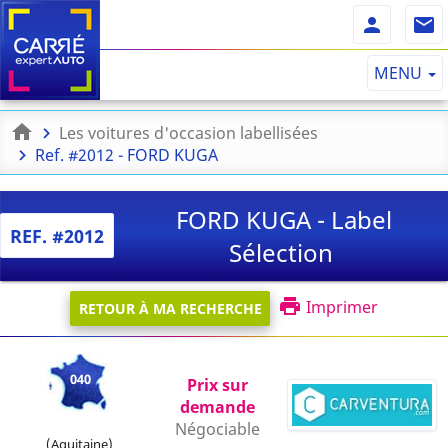
MENU
Les voitures d'occasion labellisées
Ref. #2012 - FORD KUGA
FORD KUGA - Label
REF. #2012
Sélection
Imprimer
RETOUR À MA RECHERCHE
040
Prix sur
demande
Négociable
(Aquitaine)